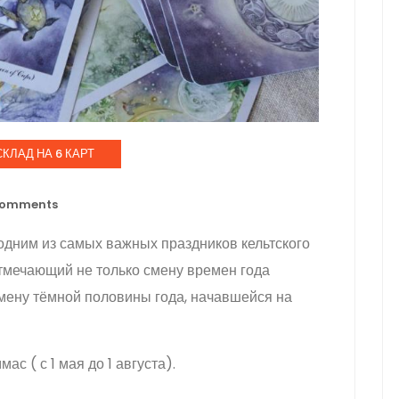
КЛАД НА 6 КАРТ
omments
 одним из самых важных праздников кельтского
отмечающий не только смену времен года
смену тёмной половины года, начавшейся на
с ( с 1 мая до 1 августа).