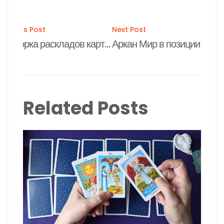
Post
Previous Post
Next Post
Подборка раскладов карт таро из четырёх карт
Аркан Мир в позиции почему не складываются отношения
navigation
Related Posts