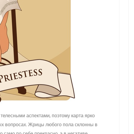
 телесными аспектами, поэтому карта ярко
ых вопросах. Жрицы любого пола склонны в
о само по себе прекрасно, а в негативе