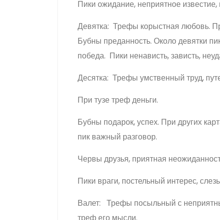
Пики ожидание, неприятное известие, 
Девятка: Трефы корыстная любовь. Пр
Бубны преданность. Около девятки пик
победа. Пики ненависть, зависть, неуд
Десятка: Трефы умственный труд, пут
При тузе треф деньги.
Бубны подарок, успех. При других кар
пик важный разговор.
Червы друзья, приятная неожиданност
Пики враги, постельный интерес, слезы
Валет: Трефы посыльный с неприятны
треф его мысли.