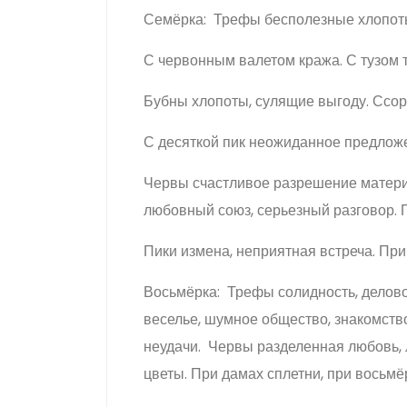
Семёрка: Трефы бесполезные хлопоты
С червонным валетом кража. С тузом 
Бубны хлопоты, сулящие выгоду. Ссора
С десяткой пик неожиданное предлож
Червы счастливое разрешение матери
любовный союз, серьезный разговор. 
Пики измена, неприятная встреча. При 
Восьмёрка: Трефы солидность, деловой
веселье, шумное общество, знакомство
неудачи. Червы разделенная любовь,
цветы. При дамах сплетни, при восьмё