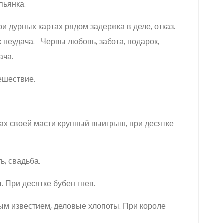
пьянка.
и дурных картах рядом задержка в деле, отказ.
 неудача. Червы любовь, забота, подарок,
ача.
ешествие.
тах своей масти крупный выигрыш, при десятке
ь, свадьба.
. При десятке бубен гнев.
м известием, деловые хлопоты. При короле