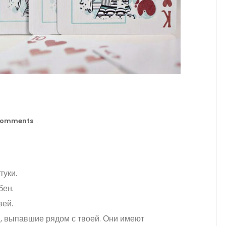
omments
туки.
бен.
вей.
, выпавшие рядом с твоей. Они имеют