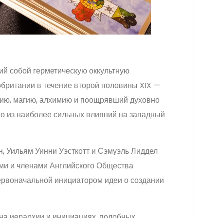
ий собой герметическую оккультную
британии в течение второй половины XIX —
гию, магию, алхимию и поощрявший духовно
но из наиболее сильных влияний на западный
н, Уильям Уинни Уэсткотт и Сэмуэль Лиддел
ми и членами Английского Общества
первоначальной инициатором идеи о создании
на иерархии и инициациях, подобных