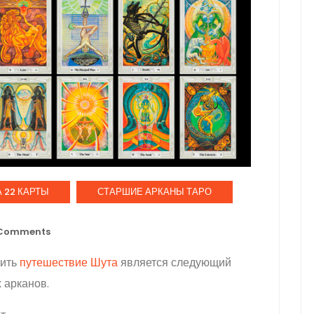
 22 КАРТЫ
СТАРШИЕ АРКАНЫ ТАРО
Comments
вить
путешествие Шута
является следующий
 арканов.