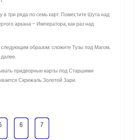
т.
 в три ряда по семь карт. Поместите Шута над
ёртого аркана – Императора, как раз над
следующим образом: сложите Тузы под Магом,
 далее.
дывать придворные карты под Старшими
азывается Скрижаль Золотой Зари.