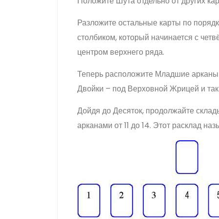
Положите Шута отдельно от других кар
Разложите остальные карты по порядку
столбиком, который начинается с четв
центром верхнего ряда.
Теперь расположите Младшие арканы 
Двойки – под Верховной Жрицей и так
Дойдя до Десяток, продолжайте скла
арканами от 11 до 14. Этот расклад н