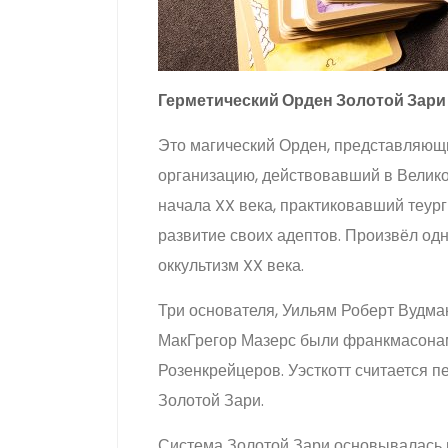
Герметический Орден Золотой Зари
Это магический Орден, представляющ
организацию, действовавший в Велико
начала XX века, практиковавший теур
развитие своих адептов. Произвёл од
оккультизм XX века.
Три основателя, Уильям Роберт Вудма
МакГрегор Мазерс были франкмасона
Розенкрейцеров. Уэсткотт считается 
Золотой Зари.
Система Золотой Зари основывалась 