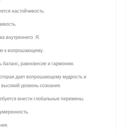
уется настойчивость.
чивость.
ска внутреннего Я.
нию к вопрошающему.
ть баланс, равновесие и гармонию.
 которая дает вопрошающему мудрость и
 высокий уровень сознания.
ребуется внести глобальные перемены.
 умеренность.
ния.