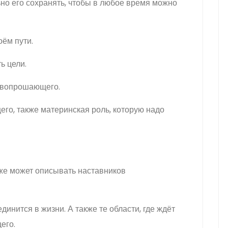
о его сохранять, чтобы в любое время можно
оём пути.
ь цели.
 вопрошающего.
го, также материнская роль, которую надо
кже может описывать наставников
инится в жизни. А также те области, где ждёт
его.