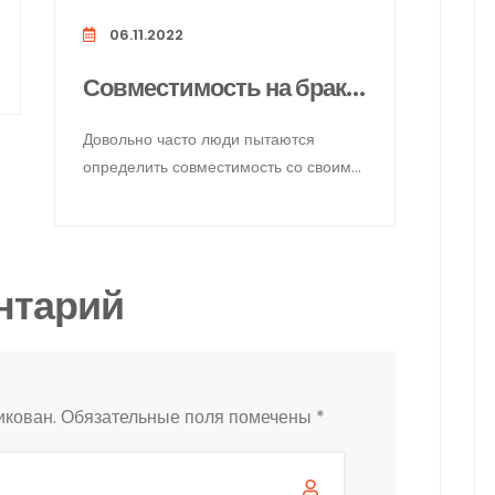
06.11.2022
Совместимость на брак и любовь по картам Таро
Довольно часто люди пытаются
определить совместимость со своим
партнером по знакам зодиака. Но
такой
нтарий
икован.
Обязательные поля помечены
*